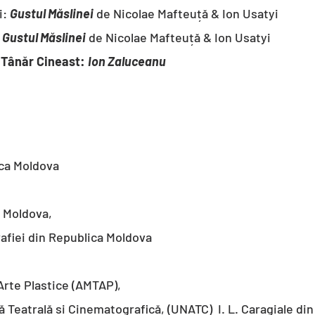
i:
Gustul Măslinei
de Nicolae Mafteuță & Ion Usatyi
:
Gustul Măslinei
de Nicolae Mafteuță & Ion Usatyi
v
Tânăr Cineast:
Ion Zaluceanu
ica Moldova
i Moldova,
afiei din Republica Moldova
Arte Plastice (AMTAP),
ă Teatrală si Cinematografică,
(UNATC) I. L. Caragiale din