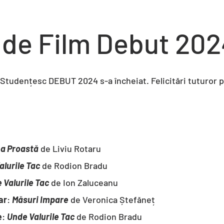
l de Film Debut 20
Studențesc DEBUT 2024 s-a încheiat. Felicitări tuturor p
a Proastă
de Liviu Rotaru
lurile Tac
de Rodion Bradu
 Valurile Tac
de Ion Zaluceanu
ar
:
Măsuri Impare
de Veronica Ștefăneț
e
:
Unde Valurile Tac
de Rodion Bradu