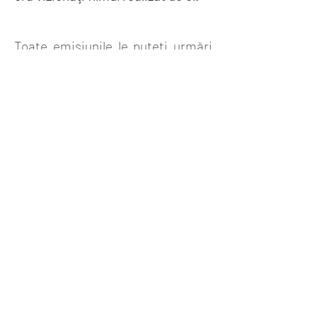
Toate emisiunile le puteți urmări
pe linkul de mai jos!
Vizionare plăcută!!!
CADRU
Acest proiect este realizat cu susținerea
Centrului Național al Cinematografiei din
Republica Moldova