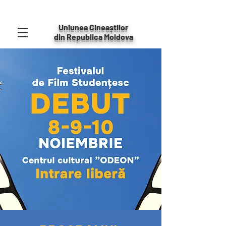
Uniunea Cineaștilor
din Republica Moldova