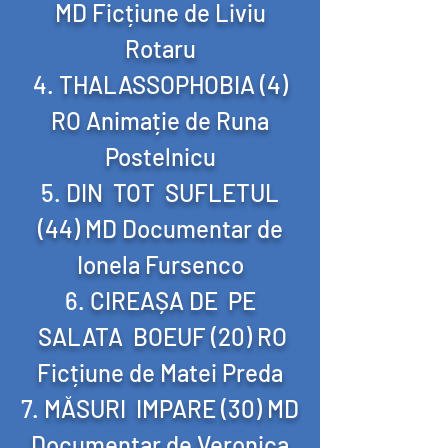
MD Ficțiune de Liviu
Rotaru
THALASSOPHOBIA (4)
RO Animație de Runa
Postelnicu
DIN TOT SUFLETUL
(44) MD Documentar de
Ionela Fursenco
CIREAȘA DE PE
SALATA BOEUF (20) RO
Ficțiune de Matei Preda
MĂSURI IMPARE (30) MD
Documentar de Veronica