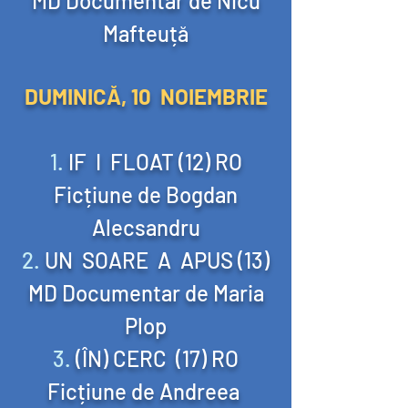
MD Documentar de Nicu
Mafteuță
DUMINICĂ, 10 NOIEMBRIE
IF I FLOAT (12) RO
Ficțiune de Bogdan
Alecsandru
UN SOARE A APUS (13)
MD Documentar de Maria
Plop
(ÎN) CERC (17) RO
Ficțiune de Andreea