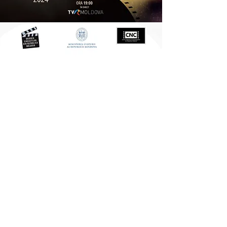
CONTACT
Adresă
Strada Pușkin 24
Oficiul 40
Chișinău, MD-2012