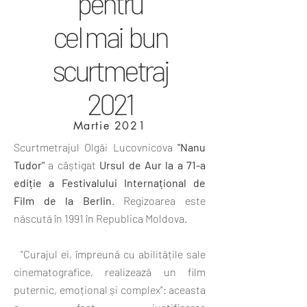
pentru
cel mai
bu
n
scurtmetraj
2021
Martie 2021
Scurtmetrajul Olgăi Lucovnicova
"Nanu
Tudor"
a câștigat
Ursul de Aur la a 71-a
ediție a Festivalului Internațional de
Film de la Berlin
. Regizoarea este
născută în 1991 în Republica Moldova.
"Curajul ei, împreună cu abilitățile sale
cinematografice, realizează un film
puternic, emoțional și complex": aceasta