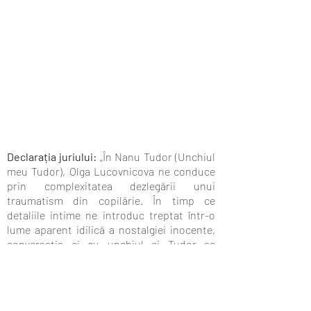
Declarația juriului:
„În Nanu Tudor (Unchiul
meu Tudor), Olga Lucovnicova ne conduce
prin complexitatea dezlegării unui
traumatism din copilărie. În timp ce
detaliile intime ne introduc treptat într-o
lume aparent idilică a nostalgiei inocente,
conversația ei cu unchiul ei Tudor se
dezvoltă pentru a expune groaza ei din
copilărie și negarea lui nepocăitoare.
Privirea cinematografică subtilă a lui
Lucovnicova se învârte în jurul membrilor