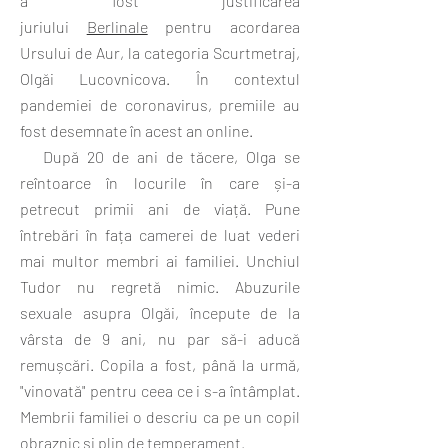
a fost justificarea
juriului
Berlinale
pentru acordarea
Ursului de Aur, la categoria Scurtmetraj,
Olgăi Lucovnicova. În contextul
pandemiei de coronavirus, premiile au
fost desemnate în acest an online.
După 20 de ani de tăcere, Olga se
reîntoarce în locurile în care și-a
petrecut primii ani de viață. Pune
întrebări în fața camerei de luat vederi
mai multor membri ai familiei. Unchiul
Tudor nu regretă nimic. Abuzurile
sexuale asupra Olgăi, începute de la
vârsta de 9 ani, nu par să-i aducă
remușcări. Copila a fost, până la urmă,
"vinovată" pentru ceea ce i s-a întâmplat.
Membrii familiei o descriu ca pe un copil
obraznic și plin de temperament.