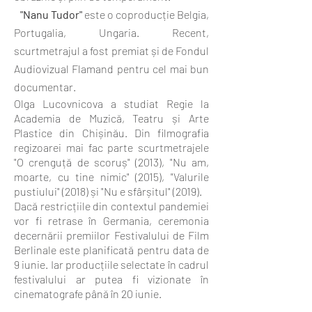
"Nanu Tudor"
este o coproducție Belgia,
Portugalia, Ungaria. Recent,
scurtmetrajul a fost premiat și de Fondul
Audiovizual Flamand pentru cel mai bun
documentar.
Olga Lucovnicova a studiat Regie la
Academia de Muzică, Teatru și Arte
Plastice din Chișinău. Din filmografia
regizoarei mai fac parte scurtmetrajele
"O crenguță de scoruș" (2013), "Nu am,
moarte, cu tine nimic" (2015), "Valurile
pustiului" (2018) și "Nu e sfârșitul" (2019).
Dacă restricțiile din contextul pandemiei
vor fi retrase în Germania, ceremonia
decernării premiilor Festivalului de Film
Berlinale este planificată pentru data de
9 iunie. Iar producțiile selectate în cadrul
festivalului ar putea fi vizionate în
cinematografe până în 20 iunie.