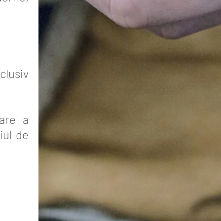
clusiv
are a
iul de