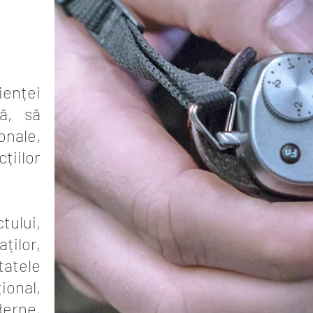
ienței
că, să
nale,
țiilor
tului,
ților,
tatele
onal,
erne,