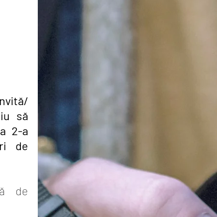
vită/
niu să
 a 2-a
ri de
tă de