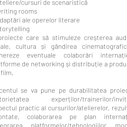
ateliere/cursuri de scenaristică
writing rooms
adaptări ale operelor literare
torytelling
proiecte care să stimuleze creșterea aud
cale, cultura și gândirea cinematografi
nereze eventuale colaborări internațio
atforme de networking și distribuție a produc
film.
centul se va pune pe durabilitatea proiec
torietatea experților/trainerilor/invita
pectul practic al cursurilor/atelierelor, rezul
ontate, colaborarea pe plan internați
tegrarea platformelor/tehnologiilor mod