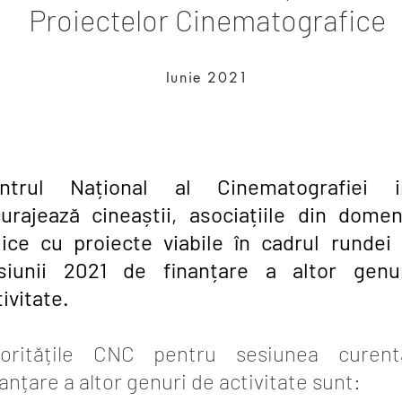
Proiectelor Cinematografice
Iunie 2021
ntrul Național al Cinematografiei in
curajează cineaștii, asociațiile din dome
lice cu proiecte viabile în cadrul rundei
siunii 2021 de finanțare a altor genu
ivitate.
ioritățile CNC pentru sesiunea curen
nanțare a altor genuri de activitate sunt: