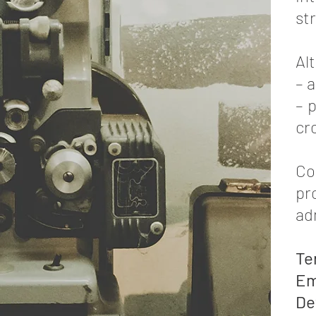
st
Alt
– a
– 
cr
Co
pr
ad
Te
Em
Det