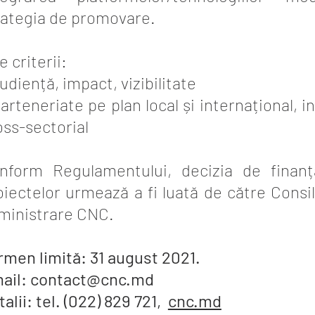
rategia de promovare.
e criterii:
udiență, impact, vizibilitate
parteneriate pe plan local și internațional, in
oss-sectorial
nform Regulamentului, decizia de finanț
oiectelor urmează a fi luată de către Consil
ministrare CNC.
rmen limită: 31 august 2021.
ail:
contact@cnc.md
alii: tel. (022) 829 721,
cnc.md