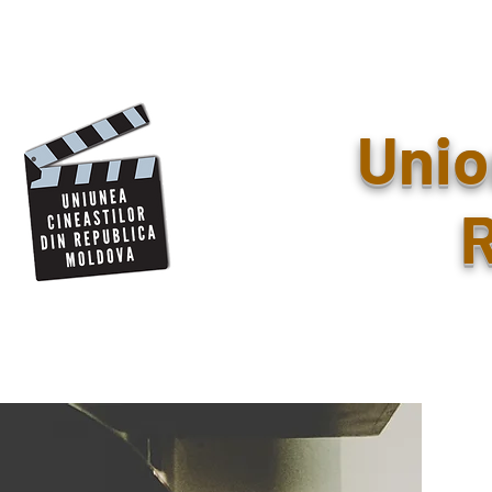
Unio
R