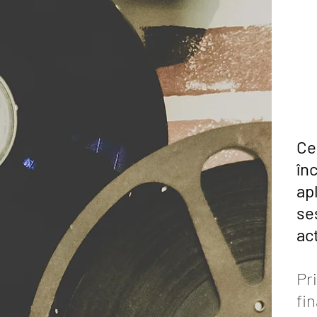
Ce
în
ap
se
act
Pr
fi